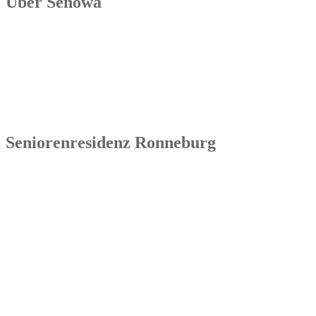
Über Senowa
Die Senowa Betriebs- und Beratungsgesellschaft für
Sozialeinrichtungen mbH wurde 2004 in Erfurt gegründet, ist ein
inhabergeführtes Unternehmen und bundesweit tätig. Ihre
Kernkompetenzen bestehen im Betrieb von Seniorenimmobilien, in
der Geschäftsbesorgung bzw. der Übernahme und Sanierung
bestehender Einrichtungen.
Seniorenresidenz Ronneburg
Senowa
Seniorenresidenz Ronneburg
Markt 14
07580 Ronneburg
Tel.: 036602 51 55 31 00