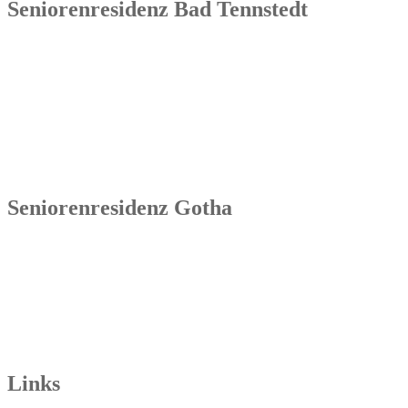
Seniorenresidenz Bad Tennstedt
Senowa
Seniorenresidenz Bad Tennstedt
Brauereistraße 4
99955 Bad Tennstedt
Tel.: 036041 32 60
Seniorenresidenz Gotha
Senowa
Seniorenresidenz Gotha
Bahnhofstr. 9a
99867 Gotha
Tel.: 03621 73603-00
Links