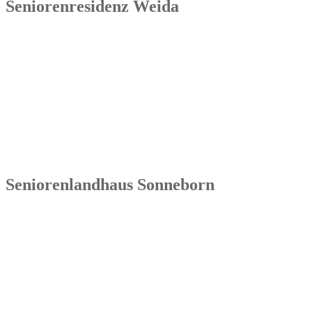
Seniorenresidenz Weida
Senowa
Seniorenresidenz Weida
Markt 4
07570 Weida
Tel.: 036603 64 66 402
Seniorenlandhaus Sonneborn
Senowa
Seniorenlandhaus Sonneborn
Gothaer Str. 182a
99869 Sonneborn / Gemeinde Nessetal
Tel.: 036254 1597 – 0