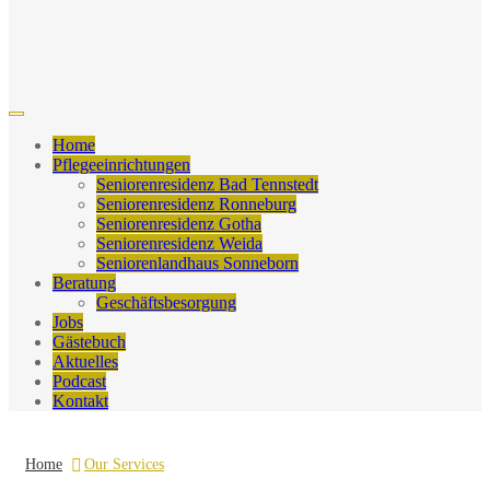
Home
Pflegeeinrichtungen
Seniorenresidenz Bad Tennstedt
Seniorenresidenz Ronneburg
Seniorenresidenz Gotha
Seniorenresidenz Weida
Seniorenlandhaus Sonneborn
Beratung
Geschäftsbesorgung
Jobs
Gästebuch
Aktuelles
Podcast
Kontakt
Home
Our Services