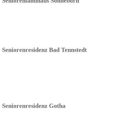
Seniorenlandhaus Sonneborn
Senowa
Seniorenlandhaus Sonneborn
Gothaer Str. 182a
99869 Sonneborn / Gemeinde Nessetal
Tel.: 036254 1597 – 0
Seniorenresidenz Bad Tennstedt
Senowa
Seniorenresidenz Bad Tennstedt
Brauereistraße 4
99955 Bad Tennstedt
Tel.: 036041 32 60
Seniorenresidenz Gotha