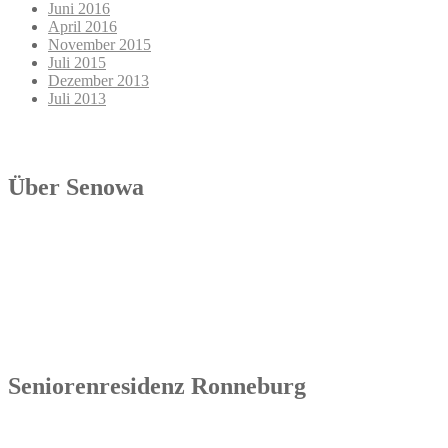
Juni 2016
April 2016
November 2015
Juli 2015
Dezember 2013
Juli 2013
Über Senowa
Die Senowa Betriebs- und Beratungsgesellschaft für
Sozialeinrichtungen mbH wurde 2004 in Erfurt gegründet, ist ein
inhabergeführtes Unternehmen und bundesweit tätig. Ihre
Kernkompetenzen bestehen im Betrieb von Seniorenimmobilien, in
der Geschäftsbesorgung bzw. der Übernahme und Sanierung
bestehender Einrichtungen.
Seniorenresidenz Ronneburg
Senowa