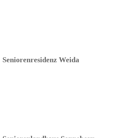
Seniorenresidenz Ronneburg
Markt 14
07580 Ronneburg
Tel.: 036602 51 55 31 00
Seniorenresidenz Weida
Senowa
Seniorenresidenz Weida
Markt 4
07570 Weida
Tel.: 036603 64 66 402