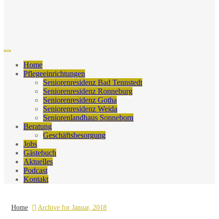
Home
Pflegeeinrichtungen
Seniorenresidenz Bad Tennstedt
Seniorenresidenz Ronneburg
Seniorenresidenz Gotha
Seniorenresidenz Weida
Seniorenlandhaus Sonneborn
Beratung
Geschäftsbesorgung
Jobs
Gästebuch
Aktuelles
Podcast
Kontakt
Home
Archive for Januar, 2018