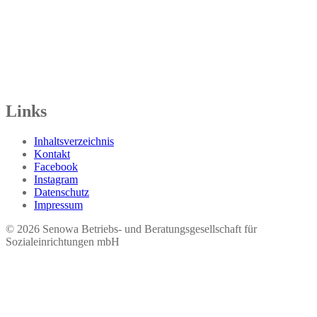
Senowa
Seniorenresidenz Gotha
Bahnhofstr. 9a
99867 Gotha
Tel.: 03621 73603-00
Links
Inhaltsverzeichnis
Kontakt
Facebook
Instagram
Datenschutz
Impressum
© 2026 Seno​wa Betriebs- und Beratungsgesellschaft für
Sozialeinrichtungen mbH