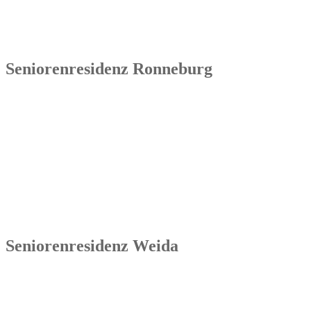
Kernkompetenzen bestehen im Betrieb von Seniorenimmobilien, in
der Geschäftsbesorgung bzw. der Übernahme und Sanierung
bestehender Einrichtungen.
Seniorenresidenz Ronneburg
Senowa
Seniorenresidenz Ronneburg
Markt 14
07580 Ronneburg
Tel.: 036602 51 55 31 00
Seniorenresidenz Weida
Senowa
Seniorenresidenz Weida
Markt 4