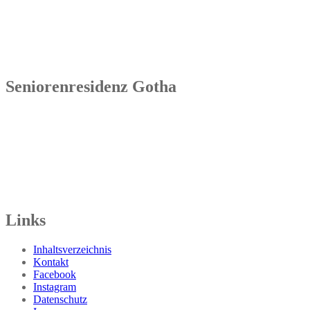
99955 Bad Tennstedt
Tel.: 036041 32 60
Seniorenresidenz Gotha
Senowa
Seniorenresidenz Gotha
Bahnhofstr. 9a
99867 Gotha
Tel.: 03621 73603-00
Links
Inhaltsverzeichnis
Kontakt
Facebook
Instagram
Datenschutz