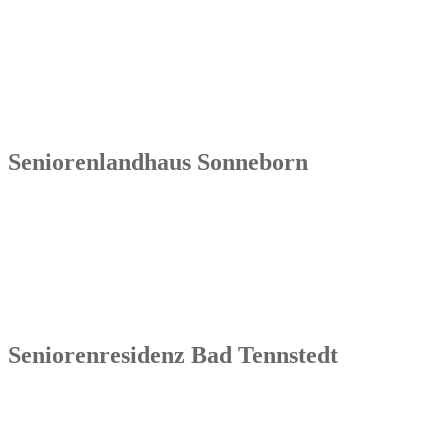
07570 Weida
Tel.: 036603 64 66 402
Seniorenlandhaus Sonneborn
Senowa
Seniorenlandhaus Sonneborn
Gothaer Str. 182a
99869 Sonneborn / Gemeinde Nessetal
Tel.: 036254 1597 – 0
Seniorenresidenz Bad Tennstedt
Senowa
Seniorenresidenz Bad Tennstedt
Brauereistraße 4