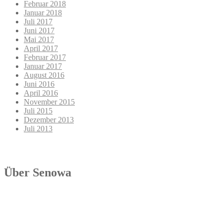
Februar 2018
Januar 2018
Juli 2017
Juni 2017
Mai 2017
April 2017
Februar 2017
Januar 2017
August 2016
Juni 2016
April 2016
November 2015
Juli 2015
Dezember 2013
Juli 2013
Über Senowa
Die Senowa Betriebs- und Beratungsgesellschaft für
Sozialeinrichtungen mbH wurde 2004 in Erfurt gegründet, ist ein
inhabergeführtes Unternehmen und bundesweit tätig. Ihre