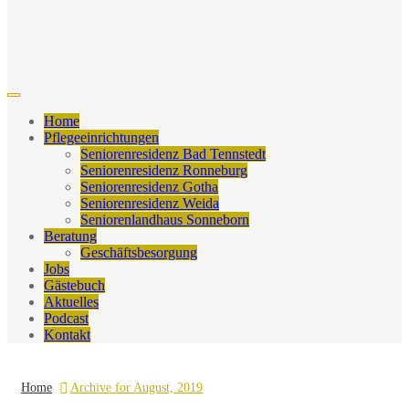
Home
Pflegeeinrichtungen
Seniorenresidenz Bad Tennstedt
Seniorenresidenz Ronneburg
Seniorenresidenz Gotha
Seniorenresidenz Weida
Seniorenlandhaus Sonneborn
Beratung
Geschäftsbesorgung
Jobs
Gästebuch
Aktuelles
Podcast
Kontakt
Home
Archive for August, 2019