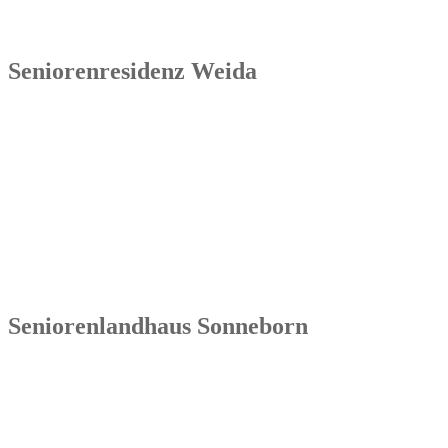
Seniorenresidenz Weida
Senowa
Seniorenresidenz Weida
Markt 4
07570 Weida
Tel.: 036603 64 66 402
Seniorenlandhaus Sonneborn
Senowa
Seniorenlandhaus Sonneborn
Gothaer Str. 182a
99869 Sonneborn / Gemeinde Nessetal