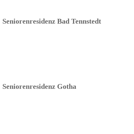
Tel.: 036254 1597 – 0
Seniorenresidenz Bad Tennstedt
Senowa
Seniorenresidenz Bad Tennstedt
Brauereistraße 4
99955 Bad Tennstedt
Tel.: 036041 32 60
Seniorenresidenz Gotha
Senowa
Seniorenresidenz Gotha
Bahnhofstr. 9a
99867 Gotha
Tel.: 03621 73603-00