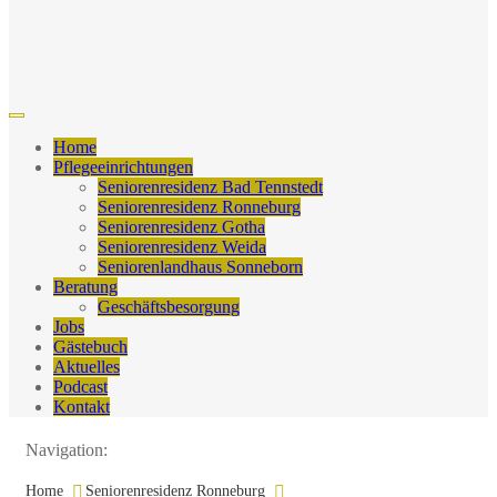
Home
Pflegeeinrichtungen
Seniorenresidenz Bad Tennstedt
Seniorenresidenz Ronneburg
Seniorenresidenz Gotha
Seniorenresidenz Weida
Seniorenlandhaus Sonneborn
Beratung
Geschäftsbesorgung
Jobs
Gästebuch
Aktuelles
Podcast
Kontakt
Navigation:
Home
Seniorenresidenz Ronneburg