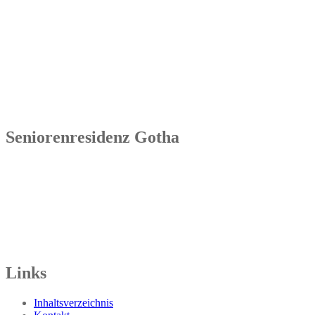
Senowa
Seniorenresidenz Bad Tennstedt
Brauereistraße 4
99955 Bad Tennstedt
Tel.: 036041 32 60
Seniorenresidenz Gotha
Senowa
Seniorenresidenz Gotha
Bahnhofstr. 9a
99867 Gotha
Tel.: 03621 73603-00
Links
Inhaltsverzeichnis