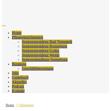
Home
Pflegeeinrichtungen
Seniorenresidenz Bad Tennstedt
Seniorenresidenz Ronneburg
Seniorenresidenz Gotha
Seniorenresidenz Weida
Seniorenlandhaus Sonneborn
Beratung
Geschäftsbesorgung
Jobs
Gästebuch
Aktuelles
Podcast
Kontakt
Home
Allgemein