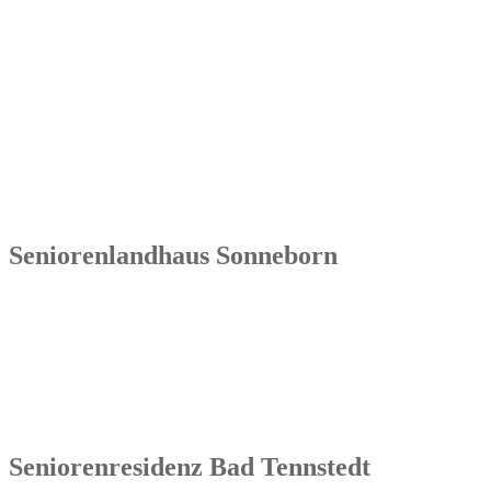
Senowa
Seniorenresidenz Weida
Markt 4
07570 Weida
Tel.: 036603 64 66 402
Seniorenlandhaus Sonneborn
Senowa
Seniorenlandhaus Sonneborn
Gothaer Str. 182a
99869 Sonneborn / Gemeinde Nessetal
Tel.: 036254 1597 – 0
Seniorenresidenz Bad Tennstedt