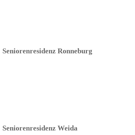
Die Senowa Betriebs- und Beratungsgesellschaft für
Sozialeinrichtungen mbH wurde 2004 in Erfurt gegründet, ist ein
inhabergeführtes Unternehmen und bundesweit tätig. Ihre
Kernkompetenzen bestehen im Betrieb von Seniorenimmobilien, in
der Geschäftsbesorgung bzw. der Übernahme und Sanierung
bestehender Einrichtungen.
Seniorenresidenz Ronneburg
Senowa
Seniorenresidenz Ronneburg
Markt 14
07580 Ronneburg
Tel.: 036602 51 55 31 00
Seniorenresidenz Weida