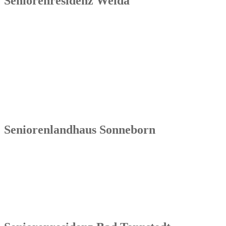
Seniorenresidenz Weida
Senowa
Seniorenresidenz Weida
Markt 4
07570 Weida
Tel.: 036603 64 66 402
Seniorenlandhaus Sonneborn
Senowa
Seniorenlandhaus Sonneborn
Gothaer Str. 182a
99869 Sonneborn / Gemeinde Nessetal
Tel.: 036254 1597 – 0