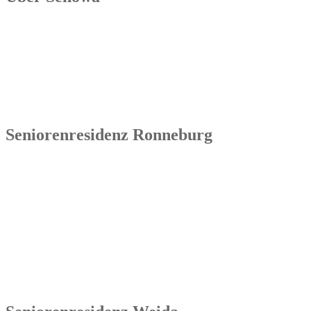
Die Senowa Betriebs- und Beratungsgesellschaft für
Sozialeinrichtungen mbH wurde 2004 in Erfurt gegründet, ist ein
inhabergeführtes Unternehmen und bundesweit tätig. Ihre
Kernkompetenzen bestehen im Betrieb von Seniorenimmobilien, in
der Geschäftsbesorgung bzw. der Übernahme und Sanierung
bestehender Einrichtungen.
Seniorenresidenz Ronneburg
Senowa
Seniorenresidenz Ronneburg
Markt 14
07580 Ronneburg
Tel.: 036602 51 55 31 00