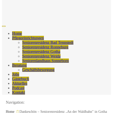
Home
Pflegeeinrichtungen
Seniorenresidenz Bad Tennstedt
Seniorenresidenz Ronneburg
Seniorenresidenz Gotha
Seniorenresidenz Weida
Seniorenlandhaus Sonneborn
Beratung
Geschäftsbesorgung
Jobs
Gästebuch
Aktuelles
Podcast
Kontakt
Navigation:
Home
Dankeschön – Seniorenresidenz „An der Waldbahn“ in Gotha