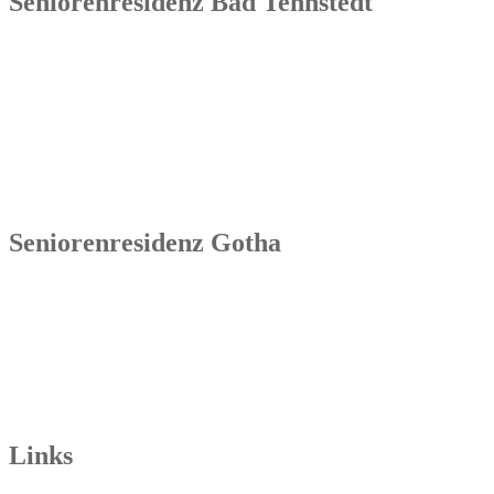
Seniorenresidenz Bad Tennstedt
Senowa
Seniorenresidenz Bad Tennstedt
Brauereistraße 4
99955 Bad Tennstedt
Tel.: 036041 32 60
Seniorenresidenz Gotha
Senowa
Seniorenresidenz Gotha
Bahnhofstr. 9a
99867 Gotha
Tel.: 03621 73603-00
Links