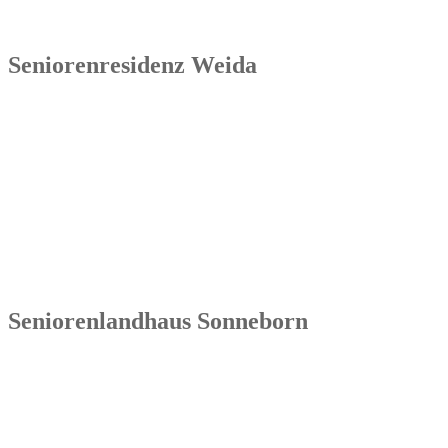
Seniorenresidenz Weida
Senowa
Seniorenresidenz Weida
Markt 4
07570 Weida
Tel.: 036603 64 66 402
Seniorenlandhaus Sonneborn
Senowa
Seniorenlandhaus Sonneborn
Gothaer Str. 182a
99869 Sonneborn / Gemeinde Nessetal