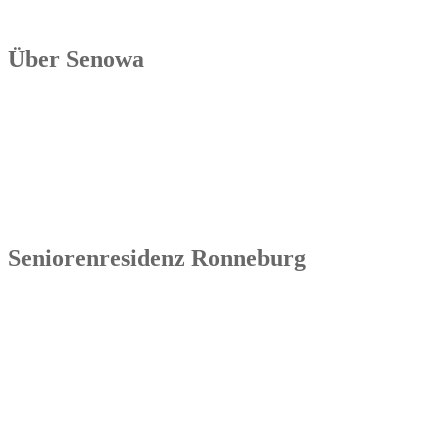
Über Senowa
Die Senowa Betriebs- und Beratungsgesellschaft für
Sozialeinrichtungen mbH wurde 2004 in Erfurt gegründet, ist ein
inhabergeführtes Unternehmen und bundesweit tätig. Ihre
Kernkompetenzen bestehen im Betrieb von Seniorenimmobilien, in
der Geschäftsbesorgung bzw. der Übernahme und Sanierung
bestehender Einrichtungen.
Seniorenresidenz Ronneburg
Senowa
Seniorenresidenz Ronneburg
Markt 14
07580 Ronneburg
Tel.: 036602 51 55 31 00