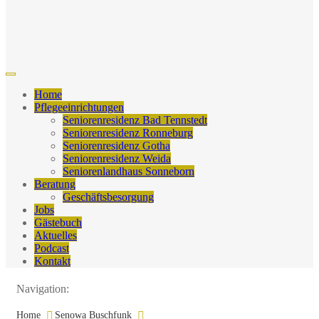
Home
Pflegeeinrichtungen
Seniorenresidenz Bad Tennstedt
Seniorenresidenz Ronneburg
Seniorenresidenz Gotha
Seniorenresidenz Weida
Seniorenlandhaus Sonneborn
Beratung
Geschäftsbesorgung
Jobs
Gästebuch
Aktuelles
Podcast
Kontakt
Navigation:
Home
Senowa Buschfunk