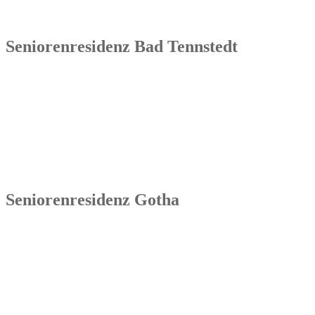
Tel.: 036254 1597 – 0
Seniorenresidenz Bad Tennstedt
Senowa
Seniorenresidenz Bad Tennstedt
Brauereistraße 4
99955 Bad Tennstedt
Tel.: 036041 32 60
Seniorenresidenz Gotha
Senowa
Seniorenresidenz Gotha
Bahnhofstr. 9a
99867 Gotha
Tel.: 03621 73603-00