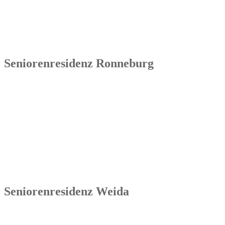
inhabergeführtes Unternehmen und bundesweit tätig. Ihre
Kernkompetenzen bestehen im Betrieb von Seniorenimmobilien, in
der Geschäftsbesorgung bzw. der Übernahme und Sanierung
bestehender Einrichtungen.
Seniorenresidenz Ronneburg
Senowa
Seniorenresidenz Ronneburg
Markt 14
07580 Ronneburg
Tel.: 036602 51 55 31 00
Seniorenresidenz Weida
Senowa
Seniorenresidenz Weida