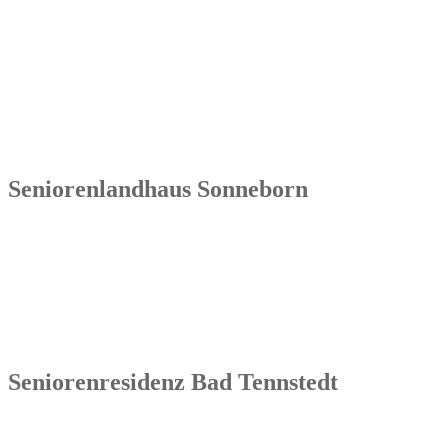
Markt 4
07570 Weida
Tel.: 036603 64 66 402
Seniorenlandhaus Sonneborn
Senowa
Seniorenlandhaus Sonneborn
Gothaer Str. 182a
99869 Sonneborn / Gemeinde Nessetal
Tel.: 036254 1597 – 0
Seniorenresidenz Bad Tennstedt
Senowa