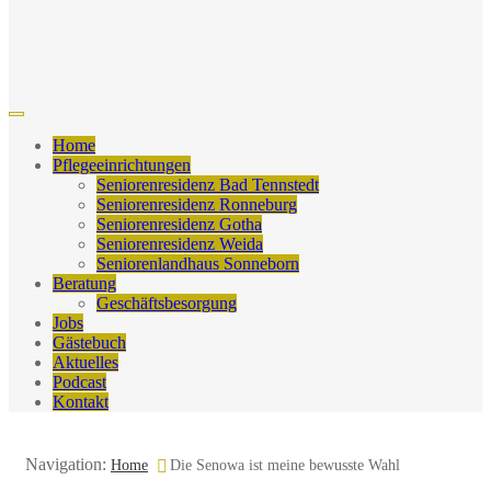
Home
Pflegeeinrichtungen
Seniorenresidenz Bad Tennstedt
Seniorenresidenz Ronneburg
Seniorenresidenz Gotha
Seniorenresidenz Weida
Seniorenlandhaus Sonneborn
Beratung
Geschäftsbesorgung
Jobs
Gästebuch
Aktuelles
Podcast
Kontakt
Navigation:
Home
Die Senowa ist meine bewusste Wahl