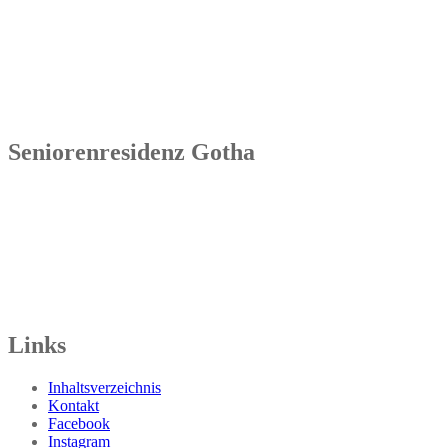
Seniorenresidenz Bad Tennstedt
Brauereistraße 4
99955 Bad Tennstedt
Tel.: 036041 32 60
Seniorenresidenz Gotha
Senowa
Seniorenresidenz Gotha
Bahnhofstr. 9a
99867 Gotha
Tel.: 03621 73603-00
Links
Inhaltsverzeichnis
Kontakt
Facebook
Instagram