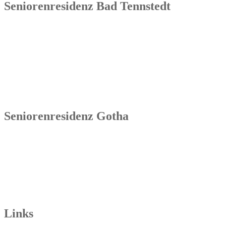
Seniorenresidenz Bad Tennstedt
Senowa
Seniorenresidenz Bad Tennstedt
Brauereistraße 4
99955 Bad Tennstedt
Tel.: 036041 32 60
Seniorenresidenz Gotha
Senowa
Seniorenresidenz Gotha
Bahnhofstr. 9a
99867 Gotha
Tel.: 03621 73603-00
Links