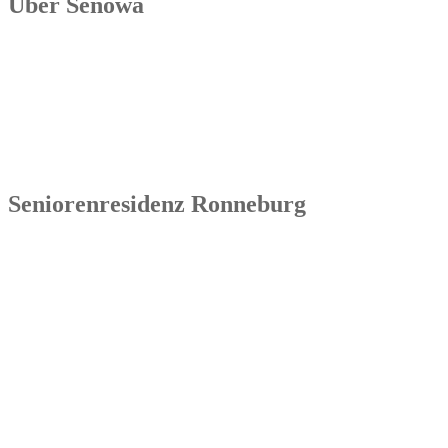
Über Senowa
Die Senowa Betriebs- und Beratungsgesellschaft für
Sozialeinrichtungen mbH wurde 2004 in Erfurt gegründet, ist ein
inhabergeführtes Unternehmen und bundesweit tätig. Ihre
Kernkompetenzen bestehen im Betrieb von Seniorenimmobilien, in
der Geschäftsbesorgung bzw. der Übernahme und Sanierung
bestehender Einrichtungen.
Seniorenresidenz Ronneburg
Senowa
Seniorenresidenz Ronneburg
Markt 14
07580 Ronneburg
Tel.: 036602 51 55 31 00