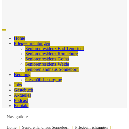
Home
Pflegeeinrichtungen
Seniorenresidenz Bad Tennstedt
Seniorenresidenz Ronneburg
Seniorenresidenz Gotha
Seniorenresidenz Weida
Seniorenlandhaus Sonneborn
Beratung
Geschäftsbesorgung
Jobs
Gästebuch
Aktuelles
Podcast
Kontakt
Navigation:
Home
Seniorenlandhaus Sonneborn
Pflegeeinrichtungen