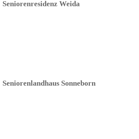
Seniorenresidenz Weida
Senowa
Seniorenresidenz Weida
Markt 4
07570 Weida
Tel.: 036603 64 66 402
Seniorenlandhaus Sonneborn
Senowa
Seniorenlandhaus Sonneborn
Gothaer Str. 182a
99869 Sonneborn / Gemeinde Nessetal
Tel.: 036254 1597 – 0