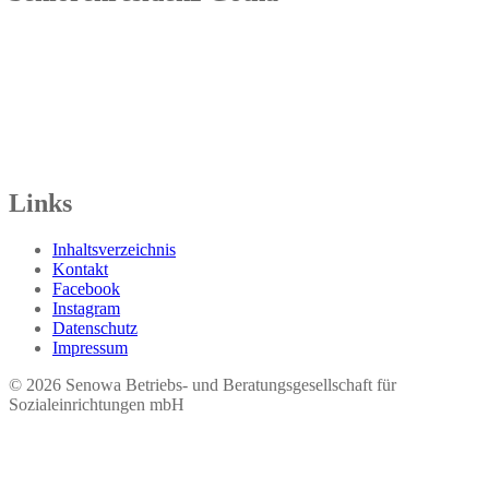
Senowa
Seniorenresidenz Gotha
Bahnhofstr. 9a
99867 Gotha
Tel.: 03621 73603-00
Links
Inhaltsverzeichnis
Kontakt
Facebook
Instagram
Datenschutz
Impressum
© 2026 Seno​wa Betriebs- und Beratungsgesellschaft für
Sozialeinrichtungen mbH