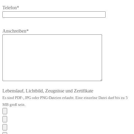
Telefon*
Bitte
Anschreiben*
lasse
dieses
Feld
leer.
Lebenslauf, Lichtbild, Zeugnisse und Zertifikate
Es sind PDF-, JPG oder PNG-Dateien erlaubt. Eine einzelne Datei darf bis zu 5
MB groß sein.