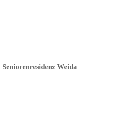
Senowa
Seniorenresidenz Ronneburg
Markt 14
07580 Ronneburg
Tel.: 036602 51 55 31 00
Seniorenresidenz Weida
Senowa
Seniorenresidenz Weida
Markt 4
07570 Weida
Tel.: 036603 64 66 402