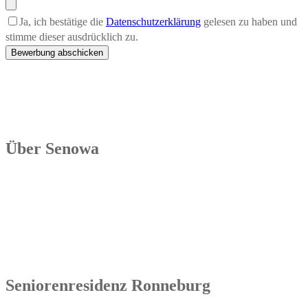
Ja,
ich bestätige die
Datenschutzerklärung
gelesen zu haben und
stimme dieser ausdrücklich zu.
Über Senowa
Die Senowa Betriebs- und Beratungsgesellschaft für
Sozialeinrichtungen mbH wurde 2004 in Erfurt gegründet, ist ein
inhabergeführtes Unternehmen und bundesweit tätig. Ihre
Kernkompetenzen bestehen im Betrieb von Seniorenimmobilien, in
der Geschäftsbesorgung bzw. der Übernahme und Sanierung
bestehender Einrichtungen.
Seniorenresidenz Ronneburg