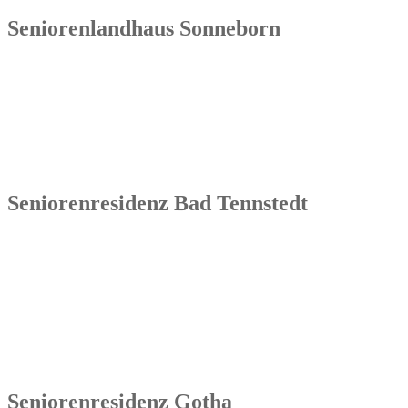
Seniorenlandhaus Sonneborn
Senowa
Seniorenlandhaus Sonneborn
Gothaer Str. 182a
99869 Sonneborn / Gemeinde Nessetal
Tel.: 036254 1597 – 0
Seniorenresidenz Bad Tennstedt
Senowa
Seniorenresidenz Bad Tennstedt
Brauereistraße 4
99955 Bad Tennstedt
Tel.: 036041 32 60
Seniorenresidenz Gotha