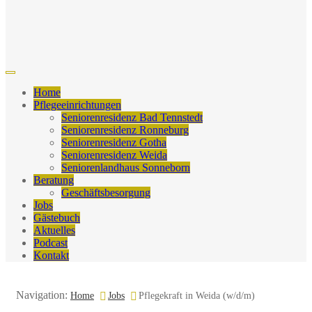
Home
Pflegeeinrichtungen
Seniorenresidenz Bad Tennstedt
Seniorenresidenz Ronneburg
Seniorenresidenz Gotha
Seniorenresidenz Weida
Seniorenlandhaus Sonneborn
Beratung
Geschäftsbesorgung
Jobs
Gästebuch
Aktuelles
Podcast
Kontakt
Navigation:
Home
Jobs
Pflegekraft in Weida (w/d/m)