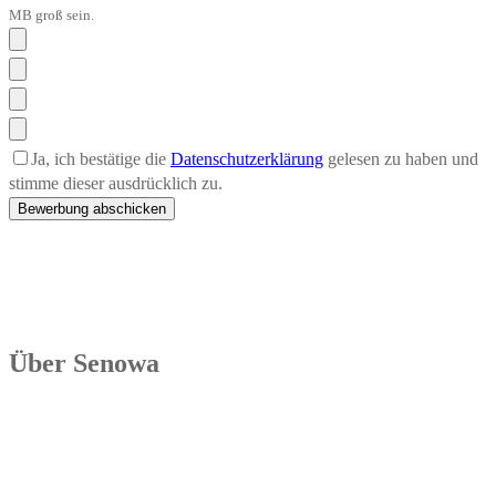
MB groß sein.
Ja,
ich bestätige die
Datenschutzerklärung
gelesen zu haben und
stimme dieser ausdrücklich zu.
Über Senowa
Die Senowa Betriebs- und Beratungsgesellschaft für
Sozialeinrichtungen mbH wurde 2004 in Erfurt gegründet, ist ein
inhabergeführtes Unternehmen und bundesweit tätig. Ihre
Kernkompetenzen bestehen im Betrieb von Seniorenimmobilien, in