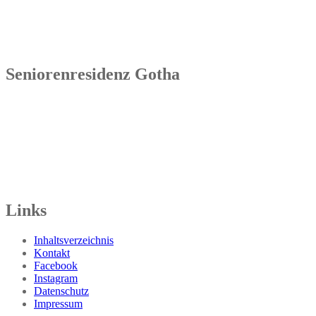
Tel.: 036041 32 60
Seniorenresidenz Gotha
Senowa
Seniorenresidenz Gotha
Bahnhofstr. 9a
99867 Gotha
Tel.: 03621 73603-00
Links
Inhaltsverzeichnis
Kontakt
Facebook
Instagram
Datenschutz
Impressum