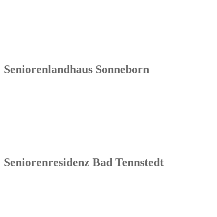
Tel.: 036603 64 66 402
Seniorenlandhaus Sonneborn
Senowa
Seniorenlandhaus Sonneborn
Gothaer Str. 182a
99869 Sonneborn / Gemeinde Nessetal
Tel.: 036254 1597 – 0
Seniorenresidenz Bad Tennstedt
Senowa
Seniorenresidenz Bad Tennstedt
Brauereistraße 4
99955 Bad Tennstedt