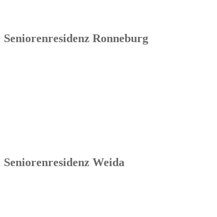
der Geschäftsbesorgung bzw. der Übernahme und Sanierung
bestehender Einrichtungen.
Seniorenresidenz Ronneburg
Senowa
Seniorenresidenz Ronneburg
Markt 14
07580 Ronneburg
Tel.: 036602 51 55 31 00
Seniorenresidenz Weida
Senowa
Seniorenresidenz Weida
Markt 4
07570 Weida