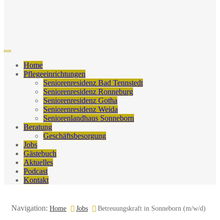
Home
Pflegeeinrichtungen
Seniorenresidenz Bad Tennstedt
Seniorenresidenz Ronneburg
Seniorenresidenz Gotha
Seniorenresidenz Weida
Seniorenlandhaus Sonneborn
Beratung
Geschäftsbesorgung
Jobs
Gästebuch
Aktuelles
Podcast
Kontakt
Navigation:
Home
Jobs
Betreuungskraft in Sonneborn (m/w/d)