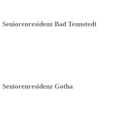
99869 Sonneborn / Gemeinde Nessetal
Tel.: 036254 1597 – 0
Seniorenresidenz Bad Tennstedt
Senowa
Seniorenresidenz Bad Tennstedt
Brauereistraße 4
99955 Bad Tennstedt
Tel.: 036041 32 60
Seniorenresidenz Gotha
Senowa
Seniorenresidenz Gotha
Bahnhofstr. 9a
99867 Gotha