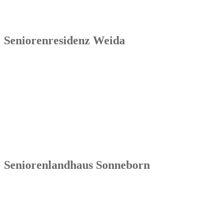
Seniorenresidenz Weida
Senowa
Seniorenresidenz Weida
Markt 4
07570 Weida
Tel.: 036603 64 66 402
Seniorenlandhaus Sonneborn
Senowa
Seniorenlandhaus Sonneborn
Gothaer Str. 182a