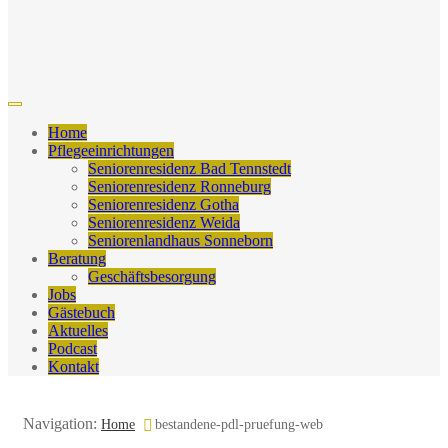
Home
Pflegeeinrichtungen
Seniorenresidenz Bad Tennstedt
Seniorenresidenz Ronneburg
Seniorenresidenz Gotha
Seniorenresidenz Weida
Seniorenlandhaus Sonneborn
Beratung
Geschäftsbesorgung
Jobs
Gästebuch
Aktuelles
Podcast
Kontakt
Navigation:
Home
bestandene-pdl-pruefung-web