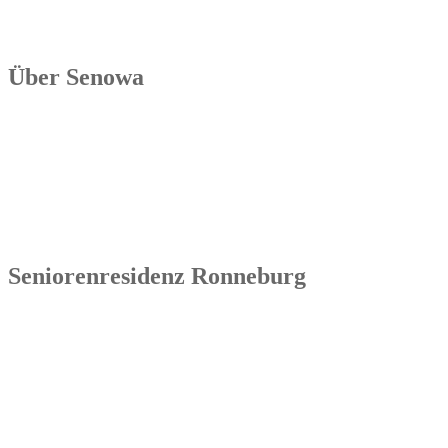
Über Senowa
Die Senowa Betriebs- und Beratungsgesellschaft für
Sozialeinrichtungen mbH wurde 2004 in Erfurt gegründet, ist ein
inhabergeführtes Unternehmen und bundesweit tätig. Ihre
Kernkompetenzen bestehen im Betrieb von Seniorenimmobilien, in
der Geschäftsbesorgung bzw. der Übernahme und Sanierung
bestehender Einrichtungen.
Seniorenresidenz Ronneburg
Senowa
Seniorenresidenz Ronneburg
Markt 14
07580 Ronneburg
Tel.: 036602 51 55 31 00