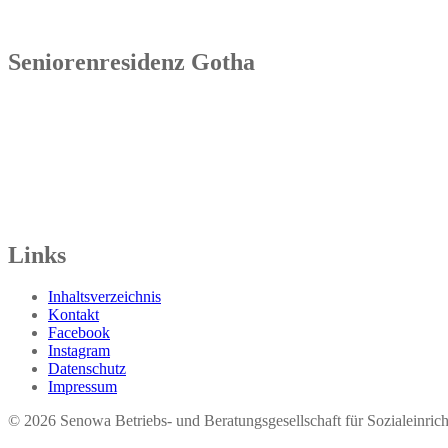
Seniorenresidenz Gotha
Senowa
Seniorenresidenz Gotha
Bahnhofstr. 9a
99867 Gotha
Tel.: 03621 73603-00
Links
Inhaltsverzeichnis
Kontakt
Facebook
Instagram
Datenschutz
Impressum
© 2026 Seno​wa Betriebs- und Beratungsgesellschaft für Sozialeinri