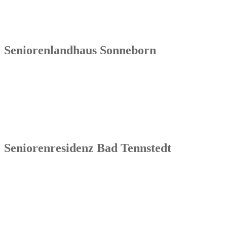
Seniorenlandhaus Sonneborn
Senowa
Seniorenlandhaus Sonneborn
Gothaer Str. 182a
99869 Sonneborn / Gemeinde Nessetal
Tel.: 036254 1597 – 0
Seniorenresidenz Bad Tennstedt
Senowa
Seniorenresidenz Bad Tennstedt
Brauereistraße 4
99955 Bad Tennstedt
Tel.: 036041 32 60