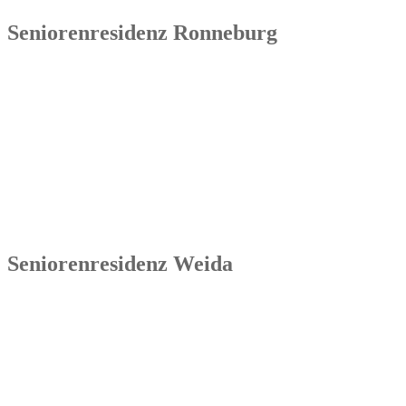
Seniorenresidenz Ronneburg
Senowa
Seniorenresidenz Ronneburg
Markt 14
07580 Ronneburg
Tel.: 036602 51 55 31 00
Seniorenresidenz Weida
Senowa
Seniorenresidenz Weida
Markt 4
07570 Weida
Tel.: 036603 64 66 402