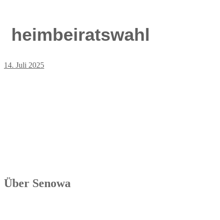
heimbeiratswahl
14. Juli 2025
Über Senowa
Die Senowa Betriebs- und Beratungsgesellschaft für Sozialeinrichtu
Betrieb von Seniorenimmobilien, in der Geschäftsbesorgung bzw. de