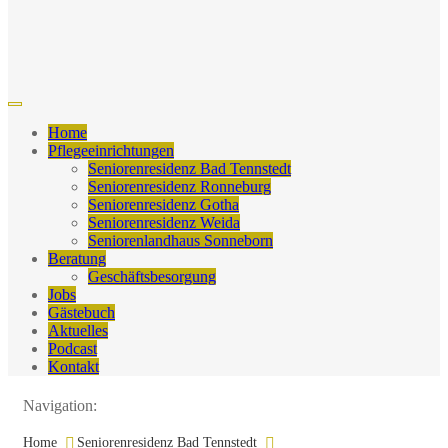
Home
Pflegeeinrichtungen
Seniorenresidenz Bad Tennstedt
Seniorenresidenz Ronneburg
Seniorenresidenz Gotha
Seniorenresidenz Weida
Seniorenlandhaus Sonneborn
Beratung
Geschäftsbesorgung
Jobs
Gästebuch
Aktuelles
Podcast
Kontakt
Navigation:
Home
Seniorenresidenz Bad Tennstedt