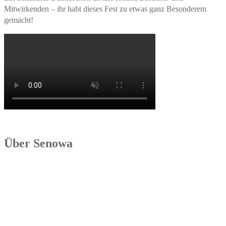
Mitwirkenden – ihr habt dieses Fest zu etwas ganz Besonderem
gemacht!
Über Senowa
Die Senowa Betriebs- und Beratungsgesellschaft für
Sozialeinrichtungen mbH wurde 2004 in Erfurt gegründet, ist ein
inhabergeführtes Unternehmen und bundesweit tätig. Ihre
Kernkompetenzen bestehen im Betrieb von Seniorenimmobilien, in
der Geschäftsbesorgung bzw. der Übernahme und Sanierung
bestehender Einrichtungen.