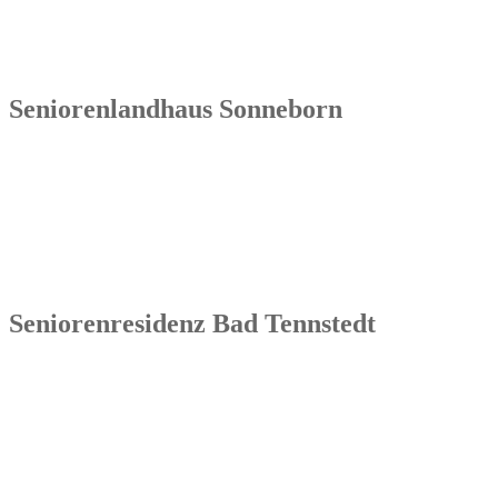
Seniorenlandhaus Sonneborn
Senowa
Seniorenlandhaus Sonneborn
Gothaer Str. 182a
99869 Sonneborn / Gemeinde Nessetal
Tel.: 036254 1597 – 0
Seniorenresidenz Bad Tennstedt
Senowa
Seniorenresidenz Bad Tennstedt
Brauereistraße 4
99955 Bad Tennstedt
Tel.: 036041 32 60