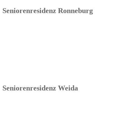
Seniorenresidenz Ronneburg
Senowa
Seniorenresidenz Ronneburg
Markt 14
07580 Ronneburg
Tel.: 036602 51 55 31 00
Seniorenresidenz Weida
Senowa
Seniorenresidenz Weida
Markt 4
07570 Weida
Tel.: 036603 64 66 402