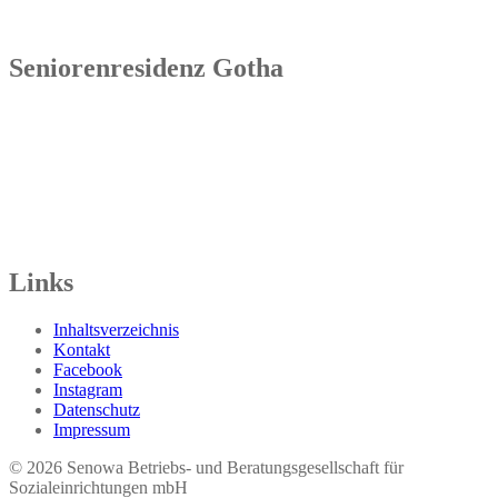
Seniorenresidenz Gotha
Senowa
Seniorenresidenz Gotha
Bahnhofstr. 9a
99867 Gotha
Tel.: 03621 73603-00
Links
Inhaltsverzeichnis
Kontakt
Facebook
Instagram
Datenschutz
Impressum
© 2026 Seno​wa Betriebs- und Beratungsgesellschaft für
Sozialeinrichtungen mbH