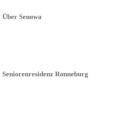
Über Senowa
Die Senowa Betriebs- und Beratungsgesellschaft für
Sozialeinrichtungen mbH wurde 2004 in Erfurt gegründet, ist ein
inhabergeführtes Unternehmen und bundesweit tätig. Ihre
Kernkompetenzen bestehen im Betrieb von Seniorenimmobilien, in
der Geschäftsbesorgung bzw. der Übernahme und Sanierung
bestehender Einrichtungen.
Seniorenresidenz Ronneburg
Senowa
Seniorenresidenz Ronneburg
Markt 14
07580 Ronneburg
Tel.: 036602 51 55 31 00