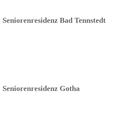
Tel.: 036254 1597 – 0
Seniorenresidenz Bad Tennstedt
Senowa
Seniorenresidenz Bad Tennstedt
Brauereistraße 4
99955 Bad Tennstedt
Tel.: 036041 32 60
Seniorenresidenz Gotha
Senowa
Seniorenresidenz Gotha
Bahnhofstr. 9a
99867 Gotha
Tel.: 03621 73603-00