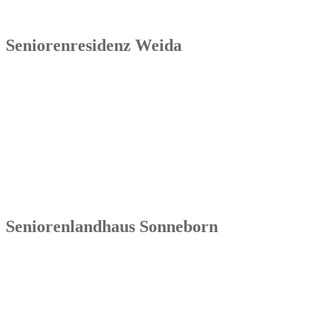
Seniorenresidenz Weida
Senowa
Seniorenresidenz Weida
Markt 4
07570 Weida
Tel.: 036603 64 66 402
Seniorenlandhaus Sonneborn
Senowa
Seniorenlandhaus Sonneborn
Gothaer Str. 182a
99869 Sonneborn / Gemeinde Nessetal