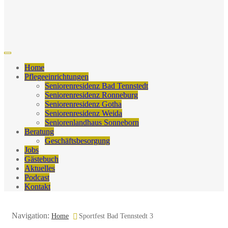
Home
Pflegeeinrichtungen
Seniorenresidenz Bad Tennstedt
Seniorenresidenz Ronneburg
Seniorenresidenz Gotha
Seniorenresidenz Weida
Seniorenlandhaus Sonneborn
Beratung
Geschäftsbesorgung
Jobs
Gästebuch
Aktuelles
Podcast
Kontakt
Navigation:
Home
Sportfest Bad Tennstedt 3