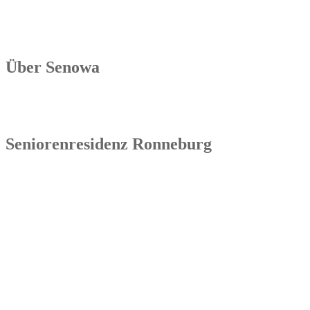
Über Senowa
Die Senowa Betriebs- und Beratungsgesellschaft für Sozialeinrichtu
Betrieb von Seniorenimmobilien, in der Geschäftsbesorgung bzw. de
Seniorenresidenz Ronneburg
Senowa
Seniorenresidenz Ronneburg
Markt 14
07580 Ronneburg
Tel.: 036602 51 55 31 00