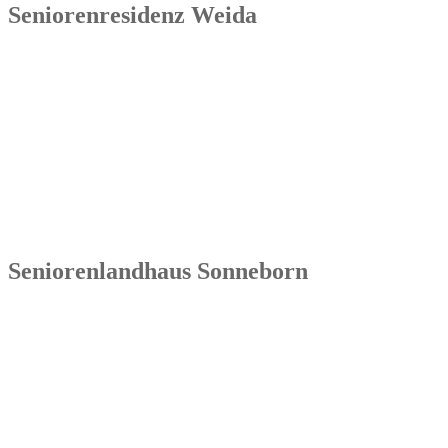
Seniorenresidenz Weida
Senowa
Seniorenresidenz Weida
Markt 4
07570 Weida
Tel.: 036603 64 66 402
Seniorenlandhaus Sonneborn
Senowa
Seniorenlandhaus Sonneborn
Gothaer Str. 182a
99869 Sonneborn / Gemeinde Nessetal
Tel.: 036254 1597 – 0