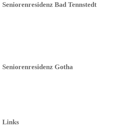
Seniorenresidenz Bad Tennstedt
Senowa
Seniorenresidenz Bad Tennstedt
Brauereistraße 4
99955 Bad Tennstedt
Tel.: 036041 32 60
Seniorenresidenz Gotha
Senowa
Seniorenresidenz Gotha
Bahnhofstr. 9a
99867 Gotha
Tel.: 03621 73603-00
Links