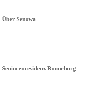
Über Senowa
Die Senowa Betriebs- und Beratungsgesellschaft für
Sozialeinrichtungen mbH wurde 2004 in Erfurt gegründet, ist ein
inhabergeführtes Unternehmen und bundesweit tätig. Ihre
Kernkompetenzen bestehen im Betrieb von Seniorenimmobilien, in
der Geschäftsbesorgung bzw. der Übernahme und Sanierung
bestehender Einrichtungen.
Seniorenresidenz Ronneburg
Senowa
Seniorenresidenz Ronneburg
Markt 14
07580 Ronneburg
Tel.: 036602 51 55 31 00