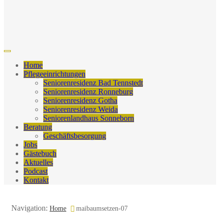
Home
Pflegeeinrichtungen
Seniorenresidenz Bad Tennstedt
Seniorenresidenz Ronneburg
Seniorenresidenz Gotha
Seniorenresidenz Weida
Seniorenlandhaus Sonneborn
Beratung
Geschäftsbesorgung
Jobs
Gästebuch
Aktuelles
Podcast
Kontakt
Navigation:
Home
maibaumsetzen-07