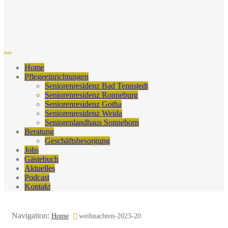
Home
Pflegeeinrichtungen
Seniorenresidenz Bad Tennstedt
Seniorenresidenz Ronneburg
Seniorenresidenz Gotha
Seniorenresidenz Weida
Seniorenlandhaus Sonneborn
Beratung
Geschäftsbesorgung
Jobs
Gästebuch
Aktuelles
Podcast
Kontakt
Navigation:
Home
weihnachten-2023-20