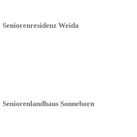
Seniorenresidenz Weida
Senowa
Seniorenresidenz Weida
Markt 4
07570 Weida
Tel.: 036603 64 66 402
Seniorenlandhaus Sonneborn
Senowa
Seniorenlandhaus Sonneborn
Gothaer Str. 182a