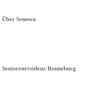
Über Senowa
Die Senowa Betriebs- und Beratungsgesellschaft für
Sozialeinrichtungen mbH wurde 2004 in Erfurt gegründet, ist ein
inhabergeführtes Unternehmen und bundesweit tätig. Ihre
Kernkompetenzen bestehen im Betrieb von Seniorenimmobilien, in
der Geschäftsbesorgung bzw. der Übernahme und Sanierung
bestehender Einrichtungen.
Seniorenresidenz Ronneburg
Senowa
Seniorenresidenz Ronneburg
Markt 14
07580 Ronneburg
Tel.: 036602 51 55 31 00