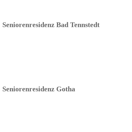
99869 Sonneborn / Gemeinde Nessetal
Tel.: 036254 1597 – 0
Seniorenresidenz Bad Tennstedt
Senowa
Seniorenresidenz Bad Tennstedt
Brauereistraße 4
99955 Bad Tennstedt
Tel.: 036041 32 60
Seniorenresidenz Gotha
Senowa
Seniorenresidenz Gotha
Bahnhofstr. 9a
99867 Gotha