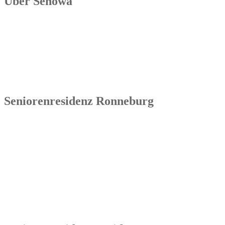
Über Senowa
Die Senowa Betriebs- und Beratungsgesellschaft für
Sozialeinrichtungen mbH wurde 2004 in Erfurt gegründet, ist ein
inhabergeführtes Unternehmen und bundesweit tätig. Ihre
Kernkompetenzen bestehen im Betrieb von Seniorenimmobilien, in
der Geschäftsbesorgung bzw. der Übernahme und Sanierung
bestehender Einrichtungen.
Seniorenresidenz Ronneburg
Senowa
Seniorenresidenz Ronneburg
Markt 14
07580 Ronneburg
Tel.: 036602 51 55 31 00