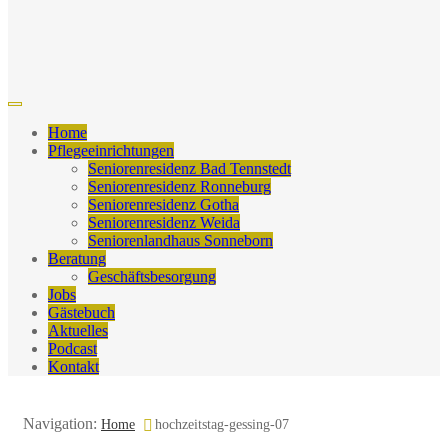
Home
Pflegeeinrichtungen
Seniorenresidenz Bad Tennstedt
Seniorenresidenz Ronneburg
Seniorenresidenz Gotha
Seniorenresidenz Weida
Seniorenlandhaus Sonneborn
Beratung
Geschäftsbesorgung
Jobs
Gästebuch
Aktuelles
Podcast
Kontakt
Navigation:
Home
hochzeitstag-gessing-07