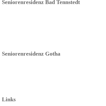
Seniorenresidenz Bad Tennstedt
Senowa
Seniorenresidenz Bad Tennstedt
Brauereistraße 4
99955 Bad Tennstedt
Tel.: 036041 32 60
Seniorenresidenz Gotha
Senowa
Seniorenresidenz Gotha
Bahnhofstr. 9a
99867 Gotha
Tel.: 03621 73603-00
Links