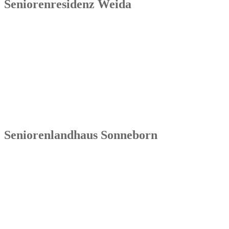
Seniorenresidenz Weida
Senowa
Seniorenresidenz Weida
Markt 4
07570 Weida
Tel.: 036603 64 66 402
Seniorenlandhaus Sonneborn
Senowa
Seniorenlandhaus Sonneborn
Gothaer Str. 182a
99869 Sonneborn / Gemeinde Nessetal
Tel.: 036254 1597 – 0