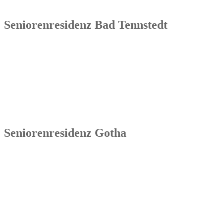
Tel.: 036254 1597 – 0
Seniorenresidenz Bad Tennstedt
Senowa
Seniorenresidenz Bad Tennstedt
Brauereistraße 4
99955 Bad Tennstedt
Tel.: 036041 32 60
Seniorenresidenz Gotha
Senowa
Seniorenresidenz Gotha
Bahnhofstr. 9a
99867 Gotha
Tel.: 03621 73603-00