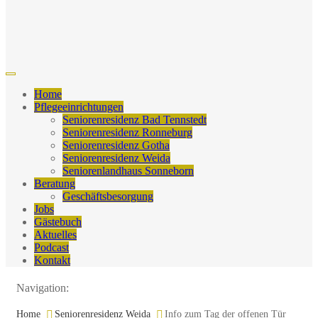
Home
Pflegeeinrichtungen
Seniorenresidenz Bad Tennstedt
Seniorenresidenz Ronneburg
Seniorenresidenz Gotha
Seniorenresidenz Weida
Seniorenlandhaus Sonneborn
Beratung
Geschäftsbesorgung
Jobs
Gästebuch
Aktuelles
Podcast
Kontakt
Navigation:
Home
Seniorenresidenz Weida
Info zum Tag der offenen Tür