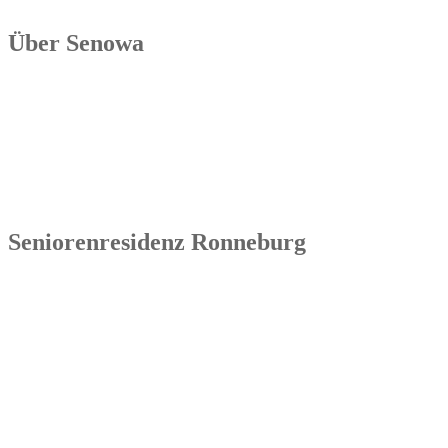
Über Senowa
Die Senowa Betriebs- und Beratungsgesellschaft für
Sozialeinrichtungen mbH wurde 2004 in Erfurt gegründet, ist ein
inhabergeführtes Unternehmen und bundesweit tätig. Ihre
Kernkompetenzen bestehen im Betrieb von Seniorenimmobilien, in
der Geschäftsbesorgung bzw. der Übernahme und Sanierung
bestehender Einrichtungen.
Seniorenresidenz Ronneburg
Senowa
Seniorenresidenz Ronneburg
Markt 14
07580 Ronneburg
Tel.: 036602 51 55 31 00