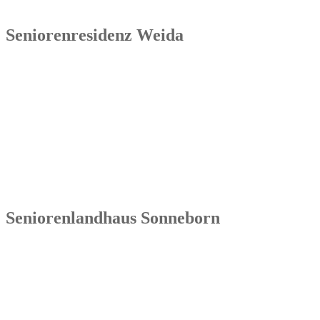
Seniorenresidenz Weida
Senowa
Seniorenresidenz Weida
Markt 4
07570 Weida
Tel.: 036603 64 66 402
Seniorenlandhaus Sonneborn
Senowa
Seniorenlandhaus Sonneborn
Gothaer Str. 182a
99869 Sonneborn / Gemeinde Nessetal