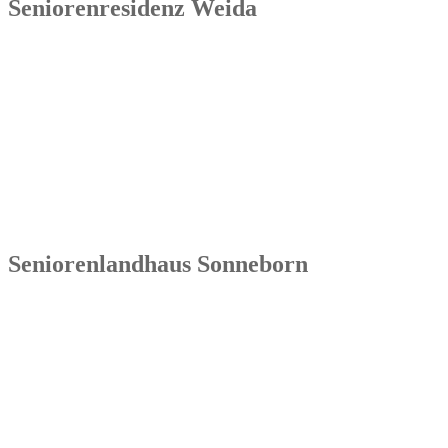
Seniorenresidenz Weida
Senowa
Seniorenresidenz Weida
Markt 4
07570 Weida
Tel.: 036603 64 66 402
Seniorenlandhaus Sonneborn
Senowa
Seniorenlandhaus Sonneborn
Gothaer Str. 182a
99869 Sonneborn / Gemeinde Nessetal
Tel.: 036254 1597 – 0