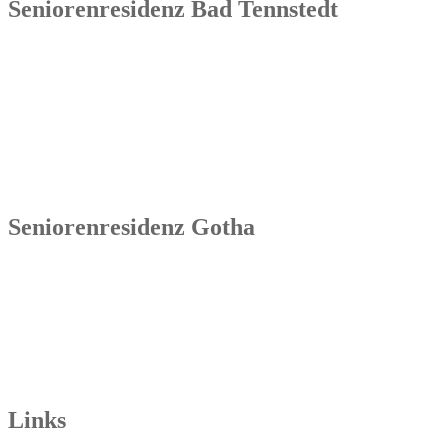
Seniorenresidenz Bad Tennstedt
Senowa
Seniorenresidenz Bad Tennstedt
Brauereistraße 4
99955 Bad Tennstedt
Tel.: 036041 32 60
Seniorenresidenz Gotha
Senowa
Seniorenresidenz Gotha
Bahnhofstr. 9a
99867 Gotha
Tel.: 03621 73603-00
Links