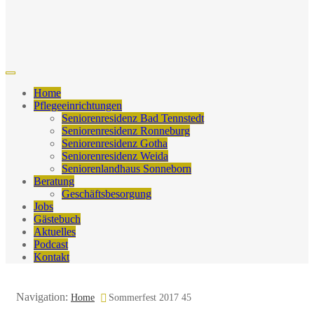
Home
Pflegeeinrichtungen
Seniorenresidenz Bad Tennstedt
Seniorenresidenz Ronneburg
Seniorenresidenz Gotha
Seniorenresidenz Weida
Seniorenlandhaus Sonneborn
Beratung
Geschäftsbesorgung
Jobs
Gästebuch
Aktuelles
Podcast
Kontakt
Navigation:
Home
Sommerfest 2017 45