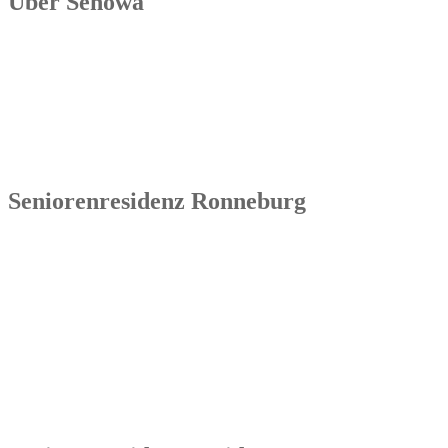
Über Senowa
Die Senowa Betriebs- und Beratungsgesellschaft für
Sozialeinrichtungen mbH wurde 2004 in Erfurt gegründet, ist ein
inhabergeführtes Unternehmen und bundesweit tätig. Ihre
Kernkompetenzen bestehen im Betrieb von Seniorenimmobilien, in
der Geschäftsbesorgung bzw. der Übernahme und Sanierung
bestehender Einrichtungen.
Seniorenresidenz Ronneburg
Senowa
Seniorenresidenz Ronneburg
Markt 14
07580 Ronneburg
Tel.: 036602 51 55 31 00