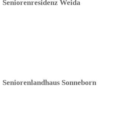
Seniorenresidenz Weida
Senowa
Seniorenresidenz Weida
Markt 4
07570 Weida
Tel.: 036603 64 66 402
Seniorenlandhaus Sonneborn
Senowa
Seniorenlandhaus Sonneborn
Gothaer Str. 182a
99869 Sonneborn / Gemeinde Nessetal
Tel.: 036254 1597 – 0