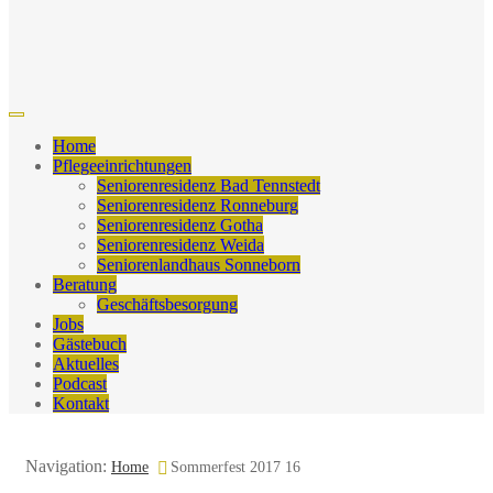
Home
Pflegeeinrichtungen
Seniorenresidenz Bad Tennstedt
Seniorenresidenz Ronneburg
Seniorenresidenz Gotha
Seniorenresidenz Weida
Seniorenlandhaus Sonneborn
Beratung
Geschäftsbesorgung
Jobs
Gästebuch
Aktuelles
Podcast
Kontakt
Navigation:
Home
Sommerfest 2017 16