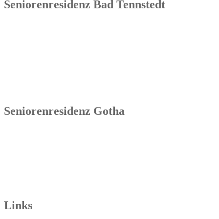
Seniorenresidenz Bad Tennstedt
Senowa
Seniorenresidenz Bad Tennstedt
Brauereistraße 4
99955 Bad Tennstedt
Tel.: 036041 32 60
Seniorenresidenz Gotha
Senowa
Seniorenresidenz Gotha
Bahnhofstr. 9a
99867 Gotha
Tel.: 03621 73603-00
Links