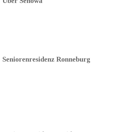
Über Senowa
Die Senowa Betriebs- und Beratungsgesellschaft für
Sozialeinrichtungen mbH wurde 2004 in Erfurt gegründet, ist ein
inhabergeführtes Unternehmen und bundesweit tätig. Ihre
Kernkompetenzen bestehen im Betrieb von Seniorenimmobilien, in
der Geschäftsbesorgung bzw. der Übernahme und Sanierung
bestehender Einrichtungen.
Seniorenresidenz Ronneburg
Senowa
Seniorenresidenz Ronneburg
Markt 14
07580 Ronneburg
Tel.: 036602 51 55 31 00