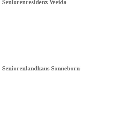
Seniorenresidenz Weida
Senowa
Seniorenresidenz Weida
Markt 4
07570 Weida
Tel.: 036603 64 66 402
Seniorenlandhaus Sonneborn
Senowa
Seniorenlandhaus Sonneborn
Gothaer Str. 182a
99869 Sonneborn / Gemeinde Nessetal
Tel.: 036254 1597 – 0