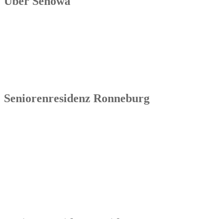
Über Senowa
Die Senowa Betriebs- und Beratungsgesellschaft für
Sozialeinrichtungen mbH wurde 2004 in Erfurt gegründet, ist ein
inhabergeführtes Unternehmen und bundesweit tätig. Ihre
Kernkompetenzen bestehen im Betrieb von Seniorenimmobilien, in
der Geschäftsbesorgung bzw. der Übernahme und Sanierung
bestehender Einrichtungen.
Seniorenresidenz Ronneburg
Senowa
Seniorenresidenz Ronneburg
Markt 14
07580 Ronneburg
Tel.: 036602 51 55 31 00