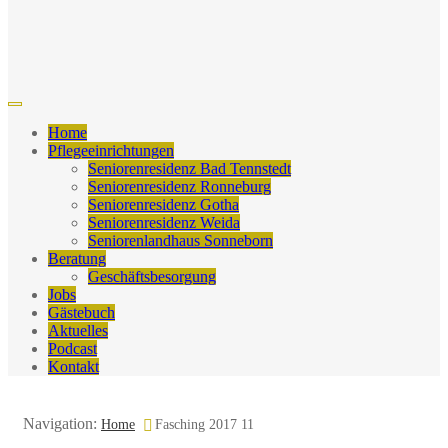
Home
Pflegeeinrichtungen
Seniorenresidenz Bad Tennstedt
Seniorenresidenz Ronneburg
Seniorenresidenz Gotha
Seniorenresidenz Weida
Seniorenlandhaus Sonneborn
Beratung
Geschäftsbesorgung
Jobs
Gästebuch
Aktuelles
Podcast
Kontakt
Navigation:
Home
Fasching 2017 11