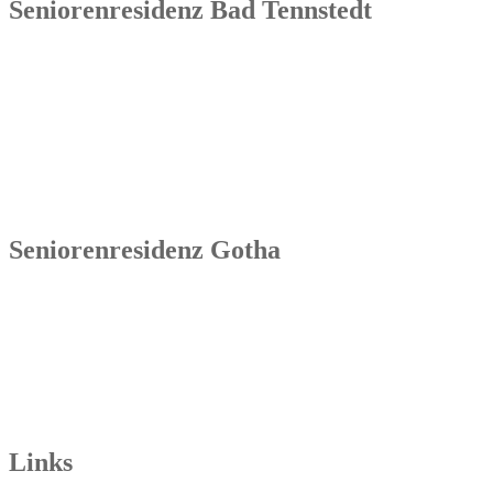
Seniorenresidenz Bad Tennstedt
Senowa
Seniorenresidenz Bad Tennstedt
Brauereistraße 4
99955 Bad Tennstedt
Tel.: 036041 32 60
Seniorenresidenz Gotha
Senowa
Seniorenresidenz Gotha
Bahnhofstr. 9a
99867 Gotha
Tel.: 03621 73603-00
Links