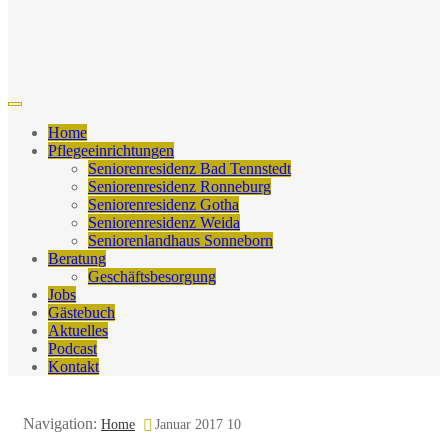
Home
Pflegeeinrichtungen
Seniorenresidenz Bad Tennstedt
Seniorenresidenz Ronneburg
Seniorenresidenz Gotha
Seniorenresidenz Weida
Seniorenlandhaus Sonneborn
Beratung
Geschäftsbesorgung
Jobs
Gästebuch
Aktuelles
Podcast
Kontakt
Navigation:
Home
Januar 2017 10