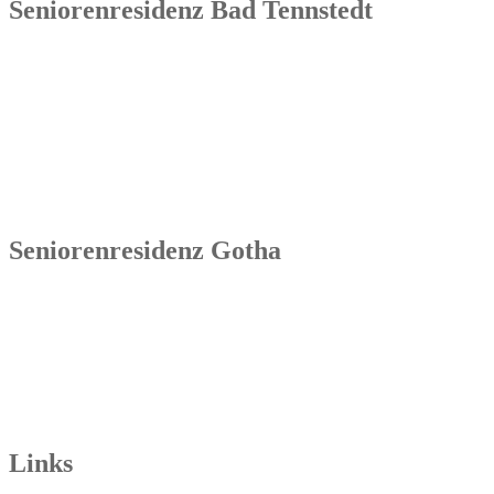
Seniorenresidenz Bad Tennstedt
Senowa
Seniorenresidenz Bad Tennstedt
Brauereistraße 4
99955 Bad Tennstedt
Tel.: 036041 32 60
Seniorenresidenz Gotha
Senowa
Seniorenresidenz Gotha
Bahnhofstr. 9a
99867 Gotha
Tel.: 03621 73603-00
Links