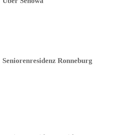
Über Senowa
Die Senowa Betriebs- und Beratungsgesellschaft für
Sozialeinrichtungen mbH wurde 2004 in Erfurt gegründet, ist ein
inhabergeführtes Unternehmen und bundesweit tätig. Ihre
Kernkompetenzen bestehen im Betrieb von Seniorenimmobilien, in
der Geschäftsbesorgung bzw. der Übernahme und Sanierung
bestehender Einrichtungen.
Seniorenresidenz Ronneburg
Senowa
Seniorenresidenz Ronneburg
Markt 14
07580 Ronneburg
Tel.: 036602 51 55 31 00