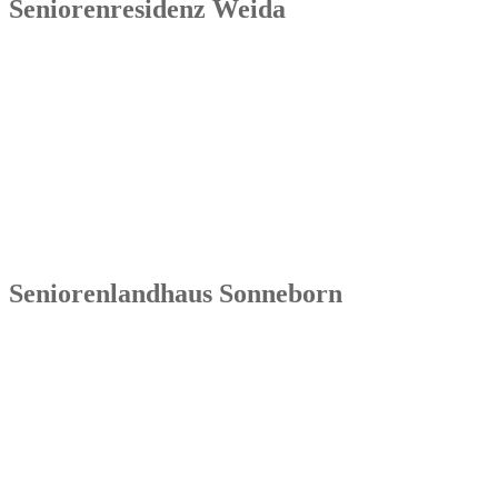
Seniorenresidenz Weida
Senowa
Seniorenresidenz Weida
Markt 4
07570 Weida
Tel.: 036603 64 66 402
Seniorenlandhaus Sonneborn
Senowa
Seniorenlandhaus Sonneborn
Gothaer Str. 182a
99869 Sonneborn / Gemeinde Nessetal
Tel.: 036254 1597 – 0