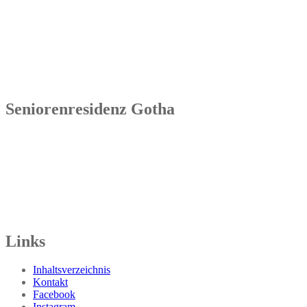
Seniorenresidenz Bad Tennstedt
Brauereistraße 4
99955 Bad Tennstedt
Tel.: 036041 32 60
Seniorenresidenz Gotha
Senowa
Seniorenresidenz Gotha
Bahnhofstr. 9a
99867 Gotha
Tel.: 03621 73603-00
Links
Inhaltsverzeichnis
Kontakt
Facebook
Instagram