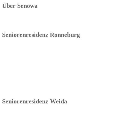
Über Senowa
Die Senowa Betriebs- und Beratungsgesellschaft für Sozialeinrichtu
Betrieb von Seniorenimmobilien, in der Geschäftsbesorgung bzw. de
Seniorenresidenz Ronneburg
Senowa
Seniorenresidenz Ronneburg
Markt 14
07580 Ronneburg
Tel.: 036602 51 55 31 00
Seniorenresidenz Weida
Senowa