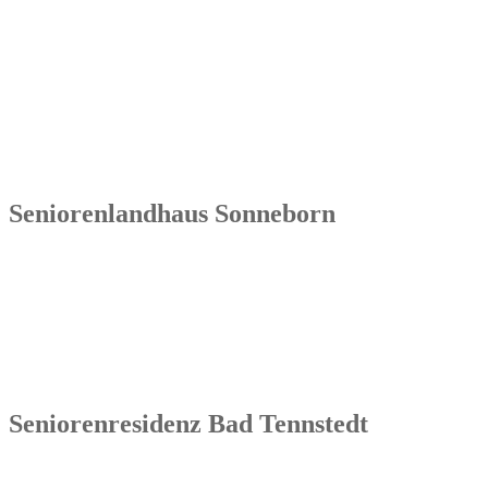
Seniorenresidenz Weida
Markt 4
07570 Weida
Tel.: 036603 64 66 402
Seniorenlandhaus Sonneborn
Senowa
Seniorenlandhaus Sonneborn
Gothaer Str. 182a
99869 Sonneborn / Gemeinde Nessetal
Tel.: 036254 1597 – 0
Seniorenresidenz Bad Tennstedt
Senowa