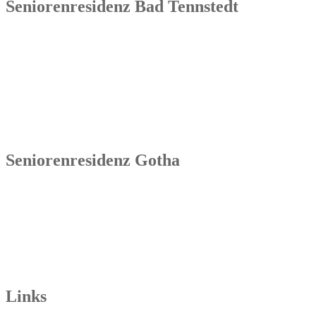
Seniorenresidenz Bad Tennstedt
Senowa
Seniorenresidenz Bad Tennstedt
Brauereistraße 4
99955 Bad Tennstedt
Tel.: 036041 32 60
Seniorenresidenz Gotha
Senowa
Seniorenresidenz Gotha
Bahnhofstr. 9a
99867 Gotha
Tel.: 03621 73603-00
Links