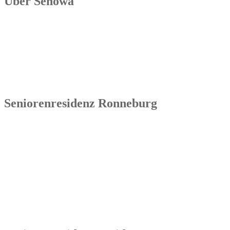
Über Senowa
Die Senowa Betriebs- und Beratungsgesellschaft für
Sozialeinrichtungen mbH wurde 2004 in Erfurt gegründet, ist ein
inhabergeführtes Unternehmen und bundesweit tätig. Ihre
Kernkompetenzen bestehen im Betrieb von Seniorenimmobilien, in
der Geschäftsbesorgung bzw. der Übernahme und Sanierung
bestehender Einrichtungen.
Seniorenresidenz Ronneburg
Senowa
Seniorenresidenz Ronneburg
Markt 14
07580 Ronneburg
Tel.: 036602 51 55 31 00