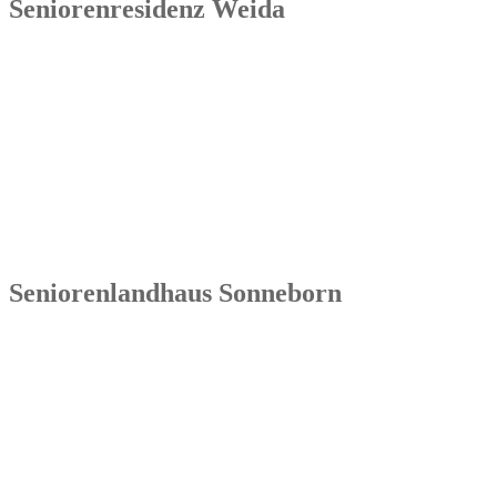
Seniorenresidenz Weida
Senowa
Seniorenresidenz Weida
Markt 4
07570 Weida
Tel.: 036603 64 66 402
Seniorenlandhaus Sonneborn
Senowa
Seniorenlandhaus Sonneborn
Gothaer Str. 182a
99869 Sonneborn / Gemeinde Nessetal
Tel.: 036254 1597 – 0