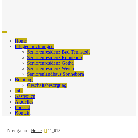
Home
Pflegeeinrichtungen
Seniorenresidenz Bad Tennstedt
Seniorenresidenz Ronneburg
Seniorenresidenz Gotha
Seniorenresidenz Weida
Seniorenlandhaus Sonneborn
Beratung
Geschäftsbesorgung
Jobs
Gästebuch
Aktuelles
Podcast
Kontakt
Navigation:
Home
11_018