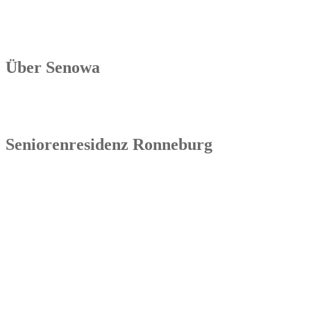
Über Senowa
Die Senowa Betriebs- und Beratungsgesellschaft für Sozialeinrichtu
Betrieb von Seniorenimmobilien, in der Geschäftsbesorgung bzw. de
Seniorenresidenz Ronneburg
Senowa
Seniorenresidenz Ronneburg
Markt 14
07580 Ronneburg
Tel.: 036602 51 55 31 00