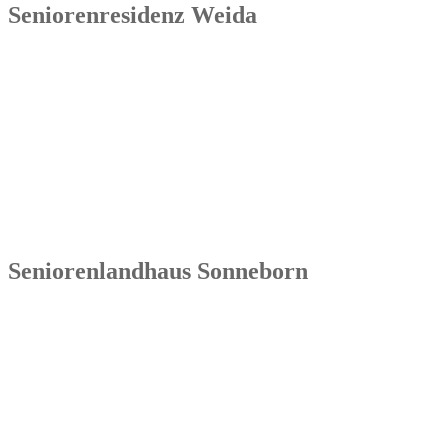
Seniorenresidenz Weida
Senowa
Seniorenresidenz Weida
Markt 4
07570 Weida
Tel.: 036603 64 66 402
Seniorenlandhaus Sonneborn
Senowa
Seniorenlandhaus Sonneborn
Gothaer Str. 182a
99869 Sonneborn / Gemeinde Nessetal
Tel.: 036254 1597 – 0