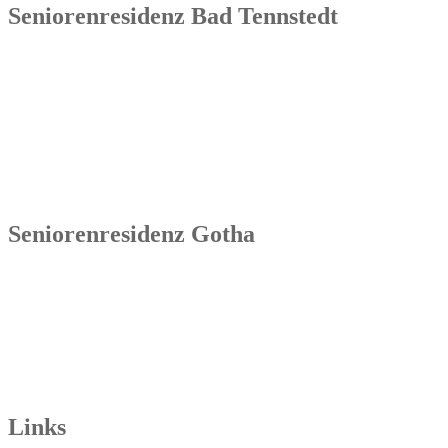
Seniorenresidenz Bad Tennstedt
Senowa
Seniorenresidenz Bad Tennstedt
Brauereistraße 4
99955 Bad Tennstedt
Tel.: 036041 32 60
Seniorenresidenz Gotha
Senowa
Seniorenresidenz Gotha
Bahnhofstr. 9a
99867 Gotha
Tel.: 03621 73603-00
Links