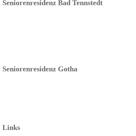
Seniorenresidenz Bad Tennstedt
Senowa
Seniorenresidenz Bad Tennstedt
Brauereistraße 4
99955 Bad Tennstedt
Tel.: 036041 32 60
Seniorenresidenz Gotha
Senowa
Seniorenresidenz Gotha
Bahnhofstr. 9a
99867 Gotha
Tel.: 03621 73603-00
Links