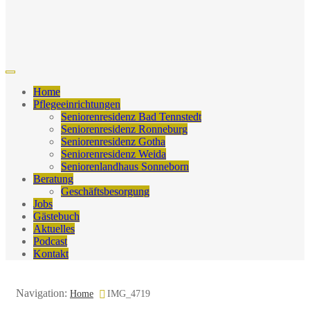
Home
Pflegeeinrichtungen
Seniorenresidenz Bad Tennstedt
Seniorenresidenz Ronneburg
Seniorenresidenz Gotha
Seniorenresidenz Weida
Seniorenlandhaus Sonneborn
Beratung
Geschäftsbesorgung
Jobs
Gästebuch
Aktuelles
Podcast
Kontakt
Navigation:
Home
IMG_4719