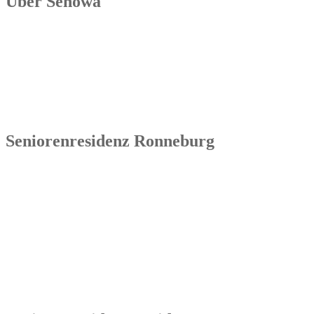
Über Senowa
Die Senowa Betriebs- und Beratungsgesellschaft für
Sozialeinrichtungen mbH wurde 2004 in Erfurt gegründet, ist ein
inhabergeführtes Unternehmen und bundesweit tätig. Ihre
Kernkompetenzen bestehen im Betrieb von Seniorenimmobilien, in
der Geschäftsbesorgung bzw. der Übernahme und Sanierung
bestehender Einrichtungen.
Seniorenresidenz Ronneburg
Senowa
Seniorenresidenz Ronneburg
Markt 14
07580 Ronneburg
Tel.: 036602 51 55 31 00