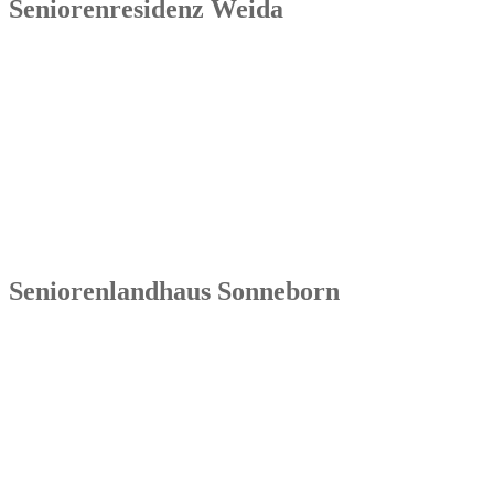
Seniorenresidenz Weida
Senowa
Seniorenresidenz Weida
Markt 4
07570 Weida
Tel.: 036603 64 66 402
Seniorenlandhaus Sonneborn
Senowa
Seniorenlandhaus Sonneborn
Gothaer Str. 182a
99869 Sonneborn / Gemeinde Nessetal
Tel.: 036254 1597 – 0